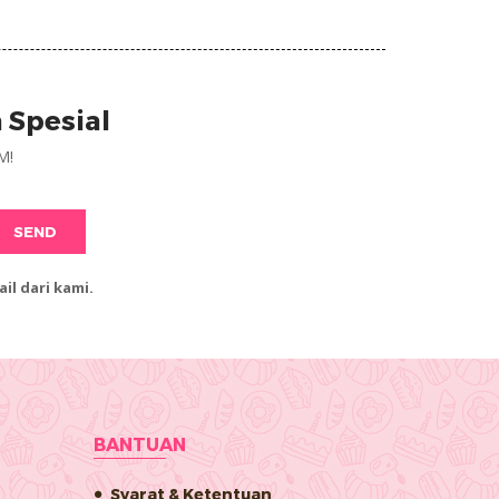
 Spesial
M!
SEND
l dari kami.
BANTUAN
Syarat & Ketentuan