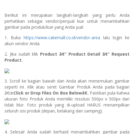
Berikut ini merupakan langkah-langkah yang perlu Anda
perhatikan sebagai vendor/penjual kue untuk menambahkan
gambar pada produk/kue yang Anda jual:
1. Buka
https://www.cakemall.co.id/vendor-area
lalu login ke
akun vendor Anda.
2. Jika sudah klik
Product â€“ Product Detail â€“ Request
Product.
3. Scroll ke bagian bawah dan Anda akan menemukan gambar
seperti ini. Klik atau seret Gambar Produk Anda pada bagian
â€œ
Click or Drop Files On Box Belowâ€.
Pastikan pula bahwa
ukuran foto Produk Anda memiliki resolusi 500px x 500px dan
tidak blur. Foto produk yang di-upload HARUS menampilkan
seluruh sisi produk (depan, belakang dan samping).
4. Selesai! Anda sudah berhasil menambahkan gambar pada