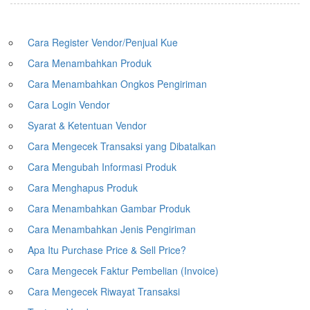
Cara Register Vendor/Penjual Kue
Cara Menambahkan Produk
Cara Menambahkan Ongkos Pengiriman
Cara Login Vendor
Syarat & Ketentuan Vendor
Cara Mengecek Transaksi yang Dibatalkan
Cara Mengubah Informasi Produk
Cara Menghapus Produk
Cara Menambahkan Gambar Produk
Cara Menambahkan Jenis Pengiriman
Apa Itu Purchase Price & Sell Price?
Cara Mengecek Faktur Pembelian (Invoice)
Cara Mengecek Riwayat Transaksi