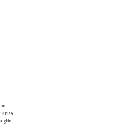
kan
me
bisa
ungkin,