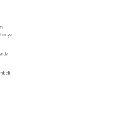
am
 hanya
Anda
mbeli.