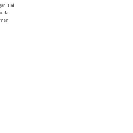
gan. Hal
 Anda
sumen