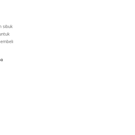
n sibuk
untuk
membeli
ba