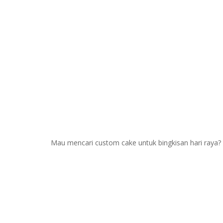
ilustrasi wedding cake dengan 3 tier
Mau mencari custom cake untuk bingkisan hari raya? 