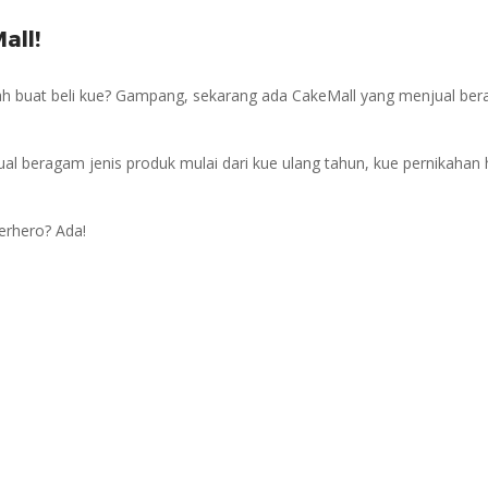
all!
ah buat beli kue? Gampang, sekarang ada CakeMall yang menjual be
ual beragam jenis produk mulai dari kue ulang tahun, kue pernikahan 
erhero? Ada!