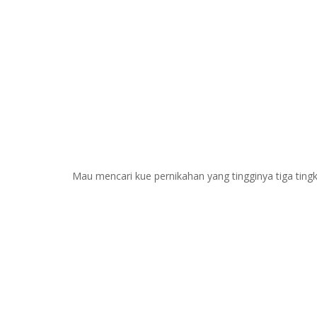
ilustrasi kue ulang tahun anak dengan tema super he
Mau mencari kue pernikahan yang tingginya tiga tingk